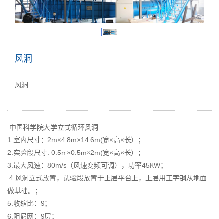
风洞
风洞
中国科学院大学立式循环风洞
1.室内尺寸：2m×4.8m×14.6m(宽×高×长）；
2.实验段尺寸: 0.5m×0.5m×2m(宽×高×长）；
3.最大风速：80m/s（风速变频可调），功率45KW；
4.风洞立式放置，试验段放置于上层平台上，上层用工字钢从地面
做基础。；
5.收缩比：9；
6.阻尼网：9层；