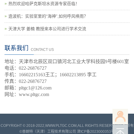
热烈欢迎哈萨克斯坦水资源专家莅临！
造波机：实验室里的“海神”,如何呼风唤雨？
天津大学 姜楠 教授来本公司进行学术交流
联系我们
CONTACT US
地址：天津市北辰区双口镇河北工业大学科技园9号楼601室
电话：022-26876727
手机：
16602215163王工；
16602213895 李工
传真：022-26876727
邮箱：pltgc1@126.com
网址：www.pltgc.com
COPYRIGHT © 2018-2022,WWW.PLTGC.COM,ALL RIGHTS RESERVED版权所有
©普朗特（天津）工程技术有限公司
津ICP备2023000353号