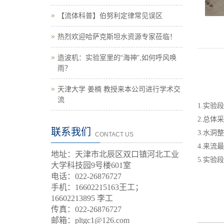
【流体科普】伯努利定律常见误区
热烈欢迎哈萨克斯坦水资源专家莅临！
造波机：实验室里的“海神”,如何呼风唤
雨？
天津大学 姜楠 教授来本公司进行学术交
流
1.实
2.总
联系我们
3.水洞
CONTACT US
4.来流
地址：天津市北辰区双口镇河北工业
5.实验
大学科技园9号楼601室
电话：022-26876727
手机：
16602215163王工；
16602213895 李工
传真：022-26876727
邮箱：pltgc1@126.com