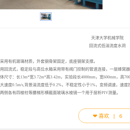
天津大学机械学院
回流式低湍流度水洞
验段采用有机玻璃材质，外套钢骨架固定，底座钢架支撑。
体采用回流式，稳定段与高位水箱采用带有阀门控制的管道连接，一层蜂窝
整体尺寸：长13m*宽3.72m*高3.42m，实验段长4000mm，宽600mm，
最大速度0.5m/s,背景湍流度低于0.2%，不稳定性小于1%，变频调速，
段两侧各有四棱柱等腰梯形横截面玻璃水棱镜一个用于层析PIV测量。
❤
喜欢
|
6