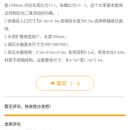
是1500mm,对应长高比为15:1，纵横比为15：1，这个比率基本能保
证控制区内二维流动的均衡。；
2.收缩段入口尺寸为0.3m×0.3m,收缩段长度为0.5m,选择移轴维氏曲
线;
3.水洞扩散角度取5°，长度500mm；
4.调压水箱基本尺寸为300*300*860；
5.高位水箱规格：0.5m×0.6m×0.5m, 有效容积0.1㎥，有效水位0.42m,
材质不锈钢结构。设备整体尺寸：长4.7m*宽1.1m*2.1m
❤
喜欢
|
4
暂无评论，快来抢沙发吧！
发表评论